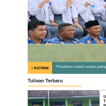
KUTIPAN
"Pendidikan adalah senjata pali
Tulisan Terbaru
“Kami mungkin berada di ujung pe
U
T
P