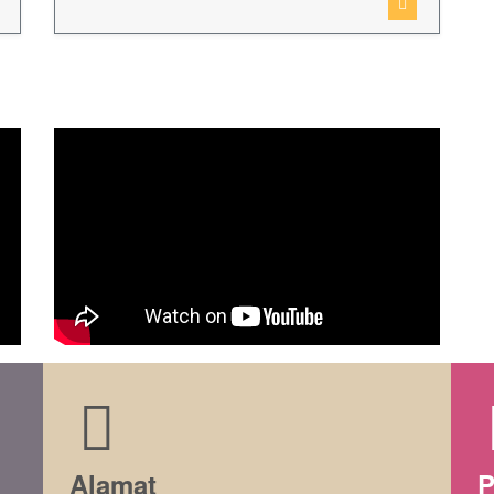
Alamat
P