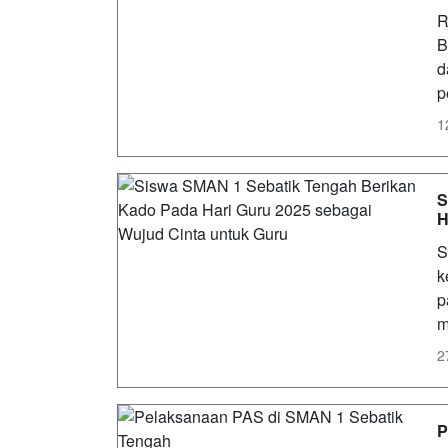
R
B
d
p
1
S
H
S
k
p
m
2
P