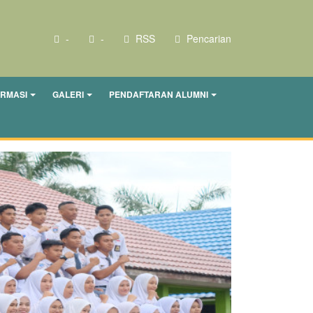
-
-
RSS
Pencarian
ORMASI
GALERI
PENDAFTARAN ALUMNI