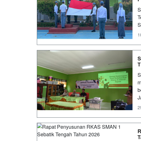
S
T
S
1
S
T
S
m
b
J
2
R
T