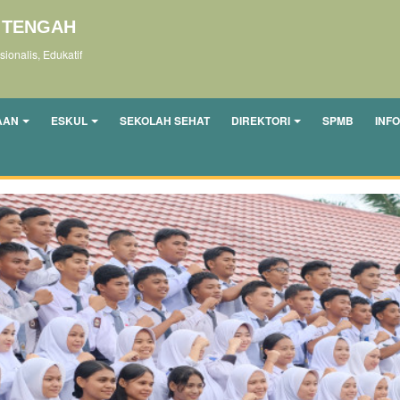
K TENGAH
ionalis, Edukatif
AAN
ESKUL
SEKOLAH SEHAT
DIREKTORI
SPMB
INF