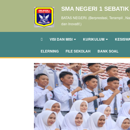
SMA NEGERI 1 SEBATI
BATAS NEGERI. (Berprestasi, Terampil , Nas
dan Inovatif.)
VISI DAN MISI
KURIKULUM
KESISW
ELERNING
FILE SEKOLAH
BANK SOAL