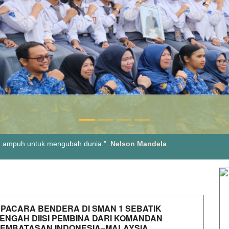
ng ampuh untuk mengubah dunia.".
Nelson Mandela
ta, tetapi kami berada di tengah harapan bangsa.”.
Slogan
PACARA BENDERA DI SMAN 1 SEBATIK
ENGAH DIISI PEMBINA DARI KOMANDAN
EMBATASAN INDONESIA–MALAYSIA