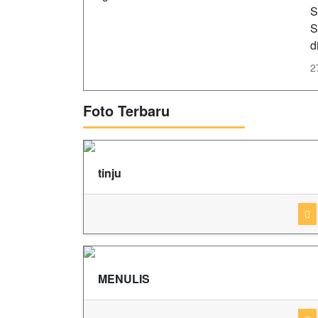
S
S
d
2
Foto Terbaru
tinju
MENULIS